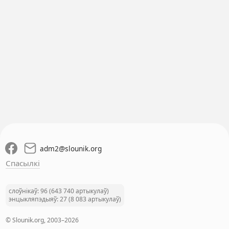
adm2
@
slounik.org
Спасылкі
слоўнікаў: 96 (643 740 артыкулаў)
энцыкляпэдыяў: 27 (8 083 артыкулаў)
© Slounik.org, 2003–2026