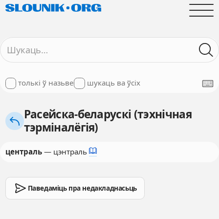
толькі ў назьве
шукаць ва ўсіх
Расейска-беларускі (тэхнічная
тэрміналёгія)
централь
— цэнтраль
Паведаміць пра недакладнасьць