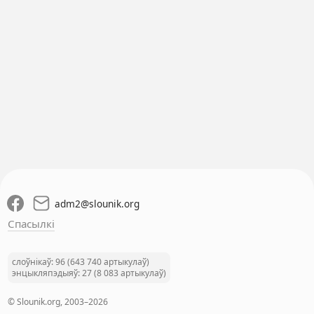
adm2
@
slounik.org
Спасылкі
слоўнікаў: 96 (643 740 артыкулаў)
энцыкляпэдыяў: 27 (8 083 артыкулаў)
© Slounik.org, 2003–2026