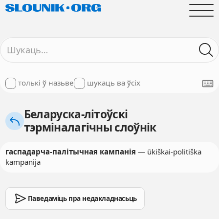
толькі ў назьве
шукаць ва ўсіх
Беларуска-літоўскі
тэрміналагічны слоўнік
гаспадарча-палітычная кампанія
— ūkiškai-politiška
kampanija
Паведаміць пра недакладнасьць