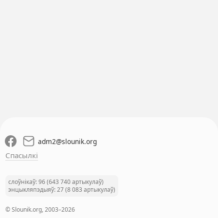
adm2
@
slounik.org
Спасылкі
слоўнікаў: 96 (643 740 артыкулаў)
энцыкляпэдыяў: 27 (8 083 артыкулаў)
© Slounik.org, 2003–2026