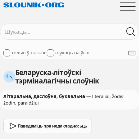
толькі ў назьве
шукаць ва ўсіх
Беларуска-літоўскі
тэрміналагічны слоўнік
літаральна, даслоўна, буквальна
— literaliai, žodis
žodin, paraidžiui
Паведаміць пра недакладнасьць