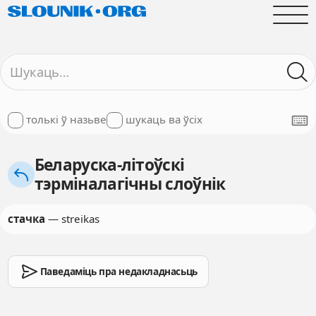
толькі ў назьве
шукаць ва ўсіх
Беларуска-літоўскі
тэрміналагічны слоўнік
стачка
— streikas
Паведаміць пра недакладнасьць