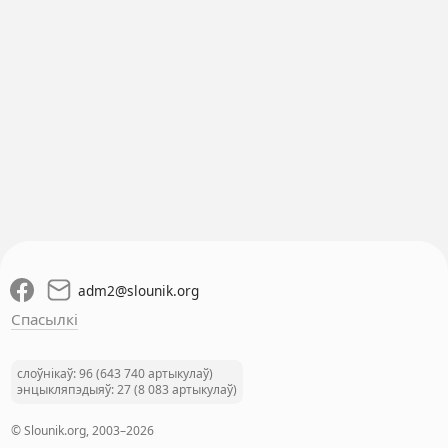
adm2
@
slounik.org
Спасылкі
слоўнікаў: 96 (643 740 артыкулаў)
энцыкляпэдыяў: 27 (8 083 артыкулаў)
© Slounik.org, 2003–2026