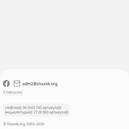
adm2
@
slounik.org
Спасылкі
слоўнікаў: 96 (643 740 артыкулаў)
энцыкляпэдыяў: 27 (8 083 артыкулаў)
© Slounik.org, 2003–2026