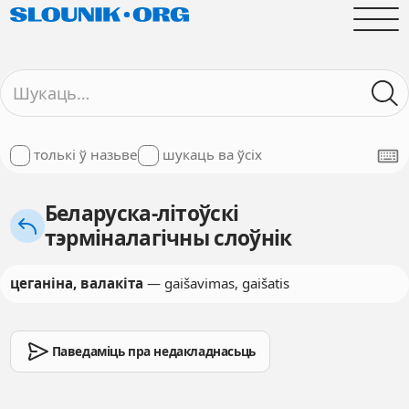
толькі ў назьве
шукаць ва ўсіх
Беларуска-літоўскі
тэрміналагічны слоўнік
цеганіна, валакіта
— gaišavimas, gaišatis
Паведаміць пра недакладнасьць