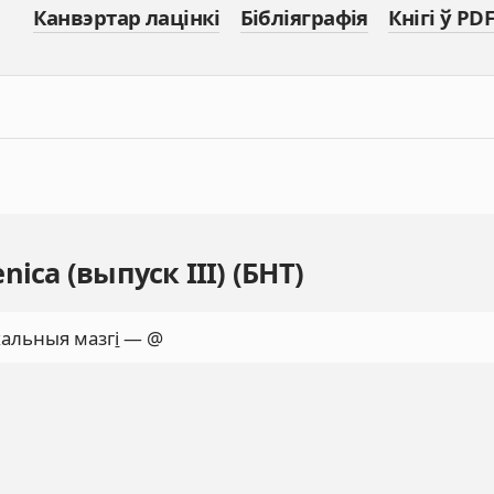
Канвэртар лацінкі
Бібліяграфія
Кнігі ў PDF
ica (выпуск III) (БНТ)
хальныя мазг
і
— @