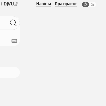
 і DJVU
Навіны
Пра праект