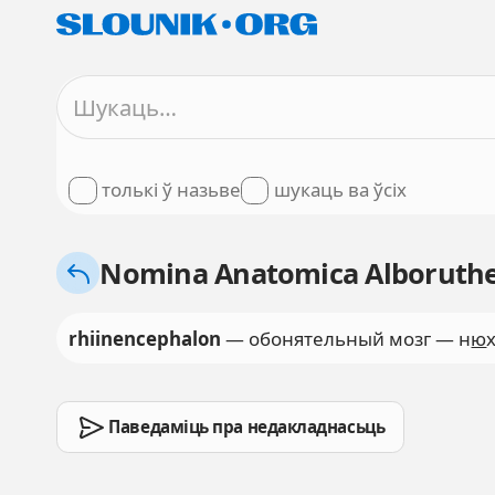
толькі ў назьве
шукаць ва ўсіх
Nomina Anatomica Alboruthen
rhiinencephalon
— обонятельный мозг — н
ю
Паведаміць пра недакладнасьць