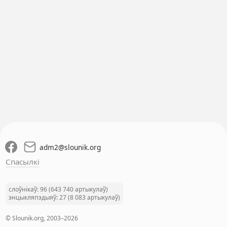
adm2
@
slounik.org
Спасылкі
слоўнікаў: 96 (643 740 артыкулаў)
энцыкляпэдыяў: 27 (8 083 артыкулаў)
© Slounik.org, 2003–2026