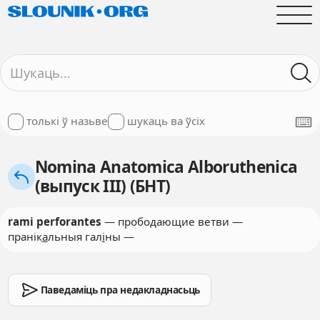
толькі ў назьве
шукаць ва ўсіх
Nomina Anatomica Alboruthenica
(выпуск III) (БНТ)
rami perforantes
— прободающие ветви —
пранік
а
льныя гал
і
ны —
Паведаміць пра недакладнасьць