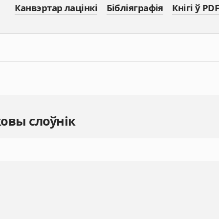
Канвэртар лацінкі
Бібліяграфія
Кнігі ў PDF
овы слоўнік