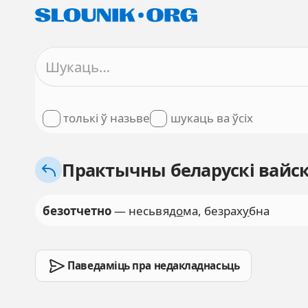
толькі ў назьве
шукаць ва ўсіх
Практычны беларускі вайск
безотчетно
— несьвяд
о
ма, безрах
у
бна
Паведаміць пра недакладнасьць