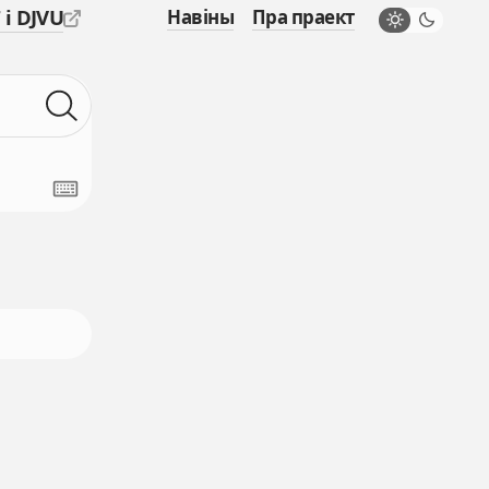
 і DJVU
Навіны
Пра праект