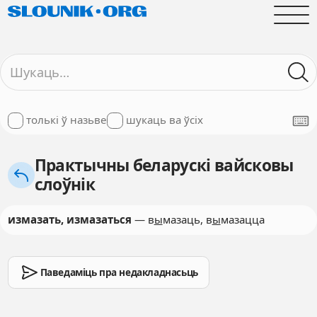
толькі ў назьве
шукаць ва ўсіх
Практычны беларускі вайсковы
слоўнік
измазать, измазаться
— в
ы
мазаць, в
ы
мазацца
Паведаміць пра недакладнасьць