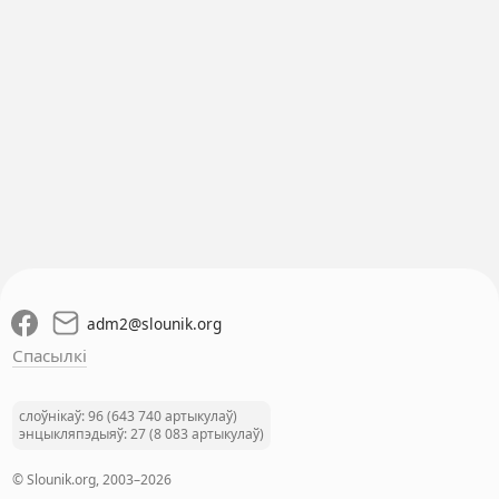
adm2
@
slounik.org
Спасылкі
слоўнікаў: 96 (643 740 артыкулаў)
энцыкляпэдыяў: 27 (8 083 артыкулаў)
© Slounik.org, 2003–2026