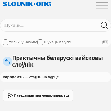
толькі ў назьве
шукаць ва ўсіх
Практычны беларускі вайсковы
слоўнік
караулить
— ста
я
ць на в
а
рце
Паведаміць пра недакладнасьць