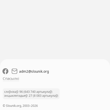
adm2
@
slounik.org
Спасылкі
слоўнікаў: 96 (643 740 артыкулаў)
энцыкляпэдыяў: 27 (8 083 артыкулаў)
© Slounik.org, 2003–2026