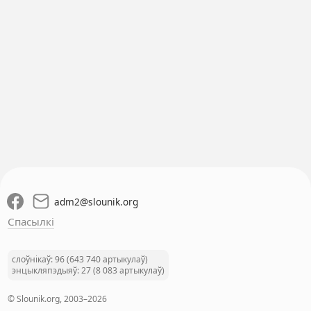
adm2
@
slounik.org
Спасылкі
слоўнікаў: 96 (643 740 артыкулаў)
энцыкляпэдыяў: 27 (8 083 артыкулаў)
© Slounik.org, 2003–2026