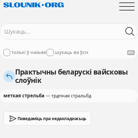
толькі ў назьве
шукаць ва ўсіх
Практычны беларускі вайсковы
слоўнік
меткая стрельба
— тр
а
пная стральб
а
Паведаміць пра недакладнасьць