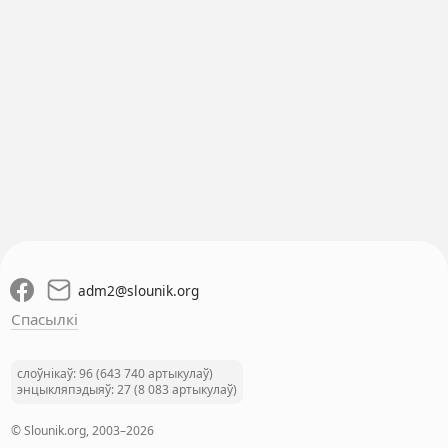
adm2
@
slounik.org
Спасылкі
слоўнікаў: 96 (643 740 артыкулаў)
энцыкляпэдыяў: 27 (8 083 артыкулаў)
© Slounik.org, 2003–2026