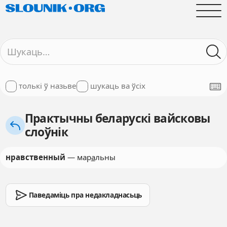
толькі ў назьве
шукаць ва ўсіх
Практычны беларускі вайсковы
слоўнік
нравственный
— мар
а
льны
Паведаміць пра недакладнасьць