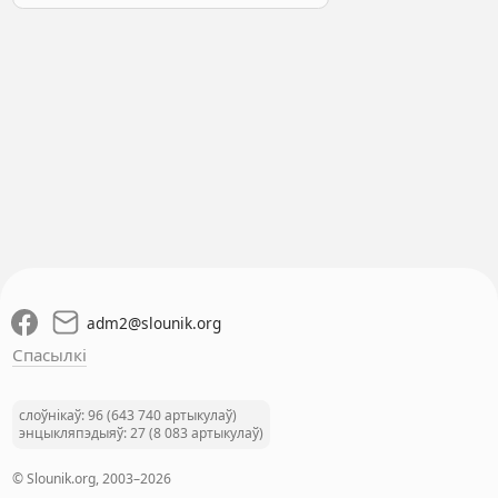
adm2
@
slounik.org
Спасылкі
слоўнікаў: 96 (643 740 артыкулаў)
энцыкляпэдыяў: 27 (8 083 артыкулаў)
© Slounik.org, 2003–2026