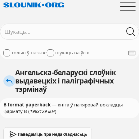
толькі ў назьве
шукаць ва ўсіх
Ангельска-беларускі слоўнік
выдавецкіх і паліграфічных
тэрмінаў
B format paperback
— кніга ў папяровай вокладцы
фармату B (
198x129 мм
)
Паведаміць пра недакладнасьць