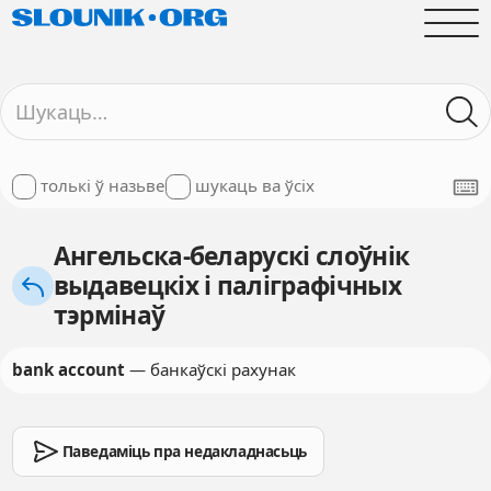
толькі ў назьве
шукаць ва ўсіх
Ангельска-беларускі слоўнік
выдавецкіх і паліграфічных
тэрмінаў
bank account
— банкаўскі рахунак
Паведаміць пра недакладнасьць