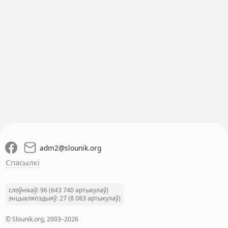
adm2
@
slounik.org
Спасылкі
слоўнікаў: 96 (643 740 артыкулаў)
энцыкляпэдыяў: 27 (8 083 артыкулаў)
© Slounik.org, 2003–2026