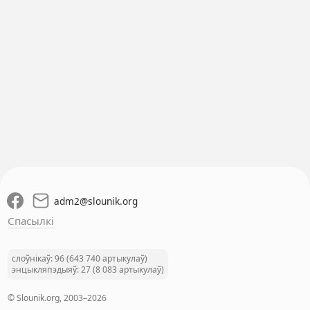
adm2
@
slounik.org
Спасылкі
слоўнікаў: 96 (643 740 артыкулаў)
энцыкляпэдыяў: 27 (8 083 артыкулаў)
© Slounik.org, 2003–2026