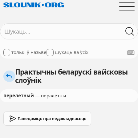
толькі ў назьве
шукаць ва ўсіх
Практычны беларускі вайсковы
слоўнік
перелетный
— перал
ё
тны
Паведаміць пра недакладнасьць