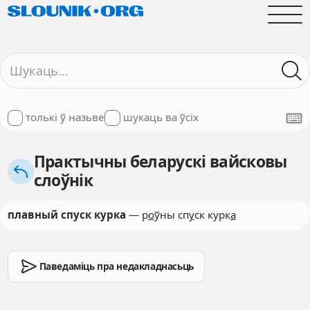
толькі ў назьве
шукаць ва ўсіх
Практычны беларускі вайсковы
слоўнік
плавный спуск курка
— р
о
ўны сп
у
ск курк
а
Паведаміць пра недакладнасьць