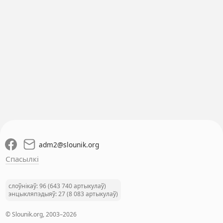
adm2
@
slounik.org
Спасылкі
слоўнікаў: 96 (643 740 артыкулаў)
энцыкляпэдыяў: 27 (8 083 артыкулаў)
© Slounik.org, 2003–2026