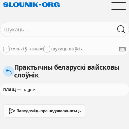
толькі ў назьве
шукаць ва ўсіх
Практычны беларускі вайсковы
слоўнік
плащ
— пл
а
шч
Паведаміць пра недакладнасьць