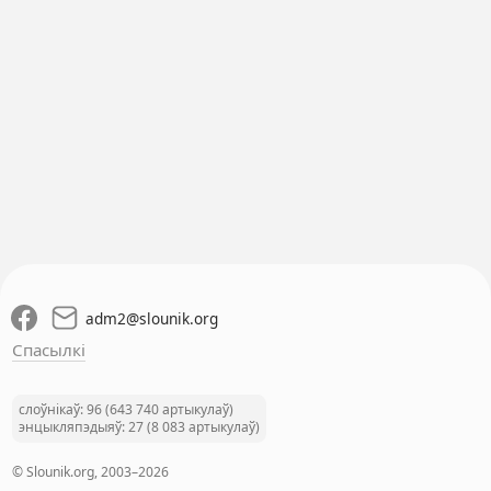
adm2
@
slounik.org
Спасылкі
слоўнікаў: 96 (643 740 артыкулаў)
энцыкляпэдыяў: 27 (8 083 артыкулаў)
© Slounik.org, 2003–2026