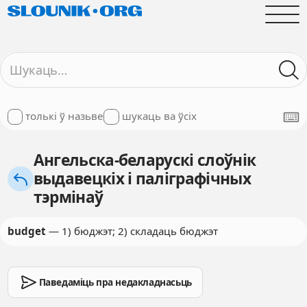
толькі ў назьве
шукаць ва ўсіх
Ангельска-беларускі слоўнік
выдавецкіх і паліграфічных
тэрмінаў
budget
— 1) бюджэт; 2) складаць бюджэт
Паведаміць пра недакладнасьць