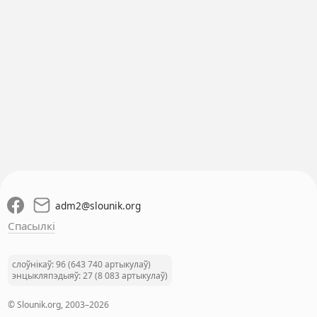
adm2
@
slounik.org
Спасылкі
слоўнікаў: 96 (643 740 артыкулаў)
энцыкляпэдыяў: 27 (8 083 артыкулаў)
© Slounik.org, 2003–2026