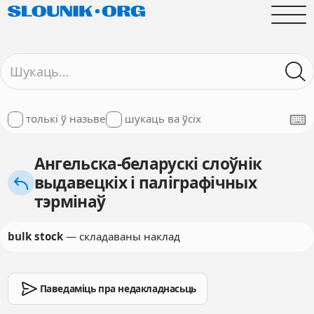
толькі ў назьве
шукаць ва ўсіх
Ангельска-беларускі слоўнік
выдавецкіх і паліграфічных
тэрмінаў
bulk stock
— складаваны наклад
Паведаміць пра недакладнасьць