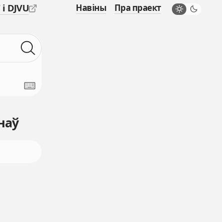
 і DJVU
Навіны
Пра праект
наў