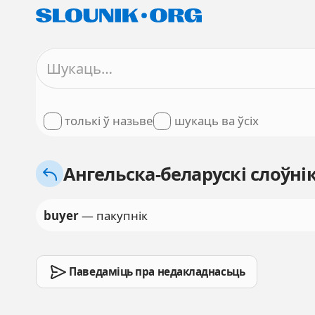
толькі ў назьве
шукаць ва ўсіх
Ангельска-беларускі слоўні
buyer
— пакупнік
Паведаміць пра недакладнасьць