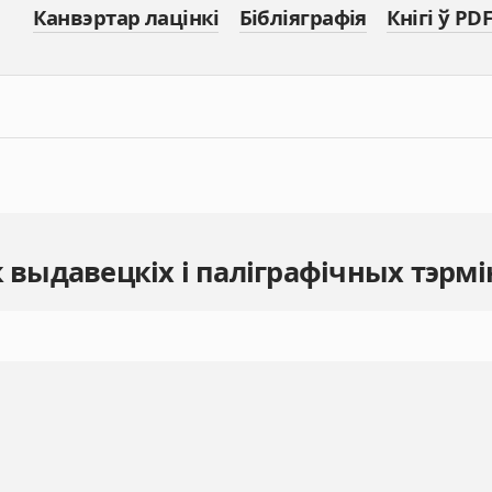
Канвэртар лацінкі
Бібліяграфія
Кнігі ў PDF
к выдавецкіх і паліграфічных тэрмі