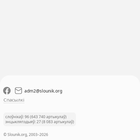
adm2
@
slounik.org
Спасылкі
слоўнікаў: 96 (643 740 артыкулаў)
энцыкляпэдыяў: 27 (8 083 артыкулаў)
© Slounik.org, 2003–2026