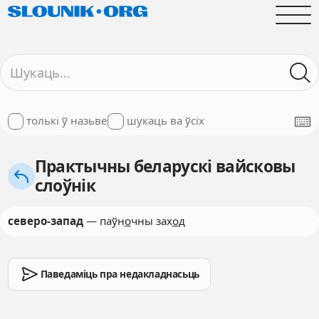
толькі ў назьве
шукаць ва ўсіх
Практычны беларускі вайсковы
слоўнік
северо-запад
— паўн
о
чны зах
о
д
Паведаміць пра недакладнасьць