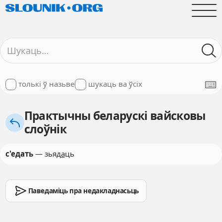
толькі ў назьве
шукаць ва ўсіх
Практычны беларускі вайсковы
слоўнік
с'едать
— зьяд
а
ць
Паведаміць пра недакладнасьць