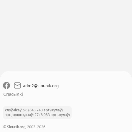
adm2
@
slounik.org
Спасылкі
слоўнікаў: 96 (643 740 артыкулаў)
энцыкляпэдыяў: 27 (8 083 артыкулаў)
© Slounik.org, 2003–2026