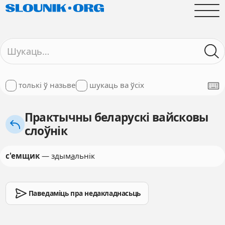
толькі ў назьве
шукаць ва ўсіх
Практычны беларускі вайсковы
слоўнік
с'емщик
— здым
а
льнік
Паведаміць пра недакладнасьць