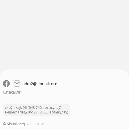
adm2
@
slounik.org
Спасылкі
слоўнікаў: 96 (643 740 артыкулаў)
энцыкляпэдыяў: 27 (8 083 артыкулаў)
© Slounik.org, 2003–2026