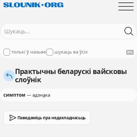
толькі ў назьве
шукаць ва ўсіх
Практычны беларускі вайсковы
слоўнік
симптом
— адзн
а
ка
Паведаміць пра недакладнасьць