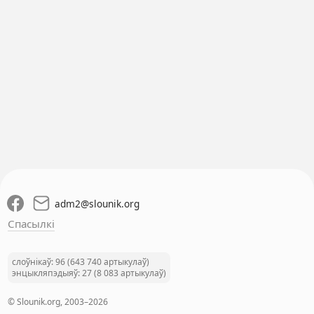
adm2
@
slounik.org
Спасылкі
слоўнікаў: 96 (643 740 артыкулаў)
энцыкляпэдыяў: 27 (8 083 артыкулаў)
© Slounik.org, 2003–2026