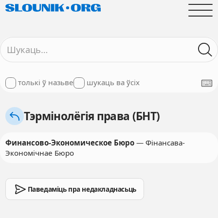
толькі ў назьве
шукаць ва ўсіх
Тэрмінолёгія права (БНТ)
Финансово-Экономическое Бюро
— Фінансава-
Экономічнае Бюро
Паведаміць пра недакладнасьць