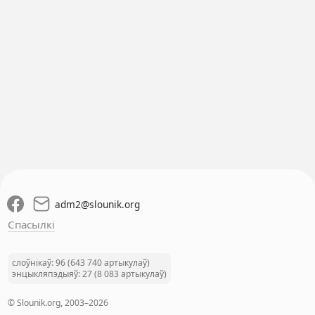
adm2
@
slounik.org
Спасылкі
слоўнікаў: 96 (643 740 артыкулаў)
энцыкляпэдыяў: 27 (8 083 артыкулаў)
© Slounik.org, 2003–2026