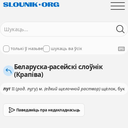
толькі ў назьве
шукаць ва ўсіх
Беларуска-расейскі слоўнік
(Крапіва)
луг
II (
род.
л
у
гу)
м. (едкий щелочной раствор)
щёлок, бук
Паведаміць пра недакладнасьць