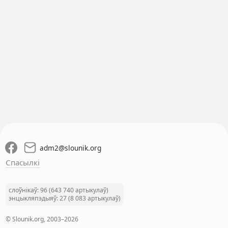
adm2
@
slounik.org
Спасылкі
слоўнікаў: 96 (643 740 артыкулаў)
энцыкляпэдыяў: 27 (8 083 артыкулаў)
© Slounik.org, 2003–2026