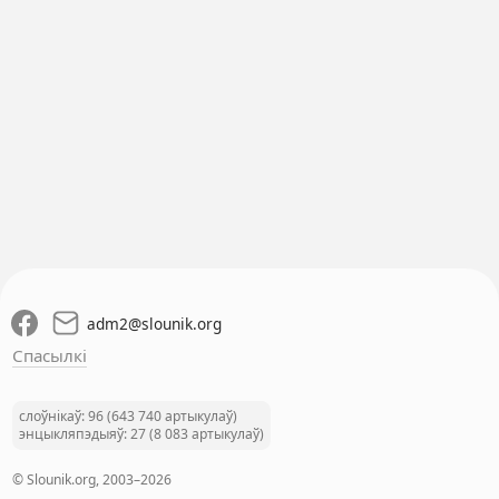
adm2
@
slounik.org
Спасылкі
слоўнікаў: 96 (643 740 артыкулаў)
энцыкляпэдыяў: 27 (8 083 артыкулаў)
© Slounik.org, 2003–2026