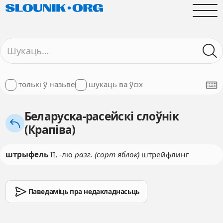
толькі ў назьве
шукаць ва ўсіх
Беларуска-расейскі слоўнік
(Крапіва)
штр
ы
фель
II, -лю
разг. (сорт яблок)
штр
е
йфлинг
Паведаміць пра недакладнасьць