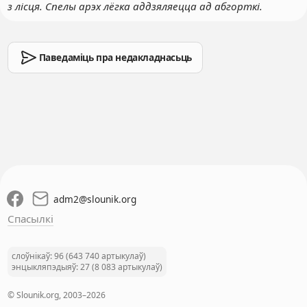
з лісця. Спелы арэх лёгка аддзяляецца ад абгорткі.
Паведаміць пра недакладнасьць
adm2
@
slounik.org
Спасылкі
слоўнікаў: 96 (643 740 артыкулаў)
энцыкляпэдыяў: 27 (8 083 артыкулаў)
© Slounik.org, 2003–2026