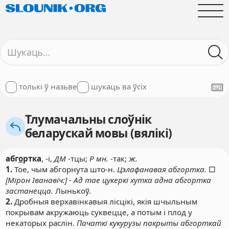
толькі ў назьве
шукаць ва ўсіх
Тлумачальны слоўнік
беларускай мовы (вялікі)
абг
о
ртка
, -і,
ДМ
-тцы;
Р мн.
-так;
ж.
1.
Тое, чым абгорнута што-н.
Цэлафанавая абгортка.
□
[Мірон Іванавіч:] - Ад тае цукеркі хутка адна абгортка
застанецца.
Лынькоў.
2.
Дробныя верхавінкавыя лісцікі, якія шчыльным
покрывам акружаюць суквецце, а потым і плод у
некаторых раслін.
Пачаткі кукурузы пакрыты абгорткай