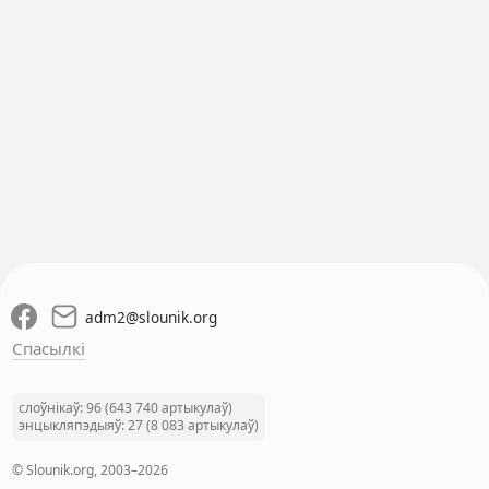
adm2
@
slounik.org
Спасылкі
слоўнікаў: 96 (643 740 артыкулаў)
энцыкляпэдыяў: 27 (8 083 артыкулаў)
© Slounik.org, 2003–2026