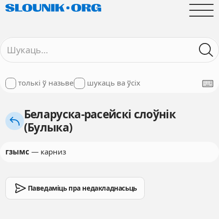
толькі ў назьве
шукаць ва ўсіх
Беларуска-расейскі слоўнік
(Булыка)
гзымс
— карниз
Паведаміць пра недакладнасьць