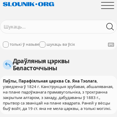
толькі ў назьве
шукаць ва ўсіх
Драўляныя цэрквы
Беласточчыны
Паўлы, Парафіяльная царква Св. Яна Тэолага
,
узведзена ў 1824 г. Канструкцыя зрубавая, абшаляваная,
на плане падоўжанага прамавугольніка, з трохгранна
закрытым алтаром, з захаду, дабудаваны ў 1883 г.,
прытвор са званіцай на плане квадрата. Раней у вёсцы
быў войт, да 19 ст. яна не мела царквы, а толькі могілкі.