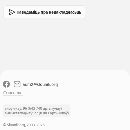
Паведаміць пра недакладнасьць
adm2
@
slounik.org
Спасылкі
слоўнікаў: 96 (643 740 артыкулаў)
энцыкляпэдыяў: 27 (8 083 артыкулаў)
© Slounik.org, 2003–2026