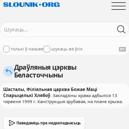
толькі ў назьве
шукаць ва ўсіх
Драўляныя цэрквы
Беласточчыны
Шасталы, Філіяльная царква Божае Маці
Спарыцелькі Хлябоў
. Закладзіны храма адбыліся 13
чэрвеня 1999 г. Канструкцыя зрубавая, на плане крыжа.
Паведаміць пра недакладнасьць