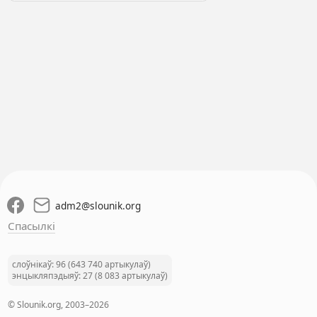
adm2
@
slounik.org
Спасылкі
слоўнікаў: 96 (643 740 артыкулаў)
энцыкляпэдыяў: 27 (8 083 артыкулаў)
© Slounik.org, 2003–2026