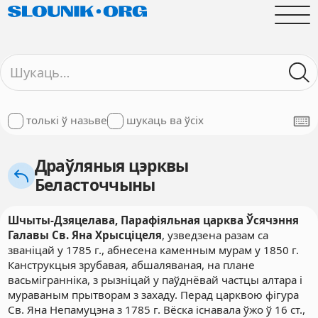
толькі ў назьве
шукаць ва ўсіх
Драўляныя цэрквы
Беласточчыны
Шчыты-Дзяцелава, Парафіяльная царква Ўсячэння
Галавы Св. Яна Хрысціцеля
, узведзена разам са
званіцай у 1785 г., абнесена каменным мурам у 1850 г.
Канструкцыя зрубавая, абшаляваная, на плане
васьмігранніка, з рызніцай у паўднёвай частцы алтара і
мураваным прытворам з захаду. Перад царквою фігура
Св. Яна Непамуцэна з 1785 г. Вёска існавала ўжо ў 16 ст.,