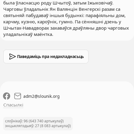
была ўласнасцю роду Шчытоў, затым Іжыковічаў.
Чарговы ўладальнік Ян Валянцін Венгерскі разам са
святыняй пабудаваў іншыя будынкі: парафіяльны дом,
карчму, кузню, кароўнік, гумно. Па сённяшні дзень у
Шчытах-Навадворах захаваўся драўляны двор чарговых
уладальнікаў маёнтка.
Паведаміць пра недакладнасьць
adm2
@
slounik.org
Спасылкі
слоўнікаў: 96 (643 740 артыкулаў)
энцыкляпэдыяў: 27 (8 083 артыкулаў)