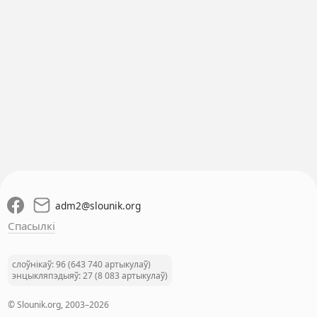
adm2
@
slounik.org
Спасылкі
слоўнікаў: 96 (643 740 артыкулаў)
энцыкляпэдыяў: 27 (8 083 артыкулаў)
© Slounik.org, 2003–2026