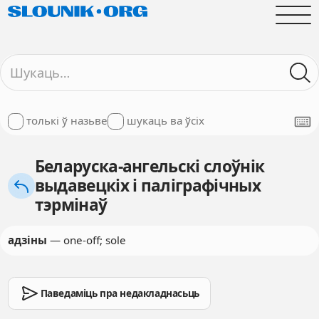
толькі ў назьве
шукаць ва ўсіх
Беларуска-ангельскі слоўнік
выдавецкіх і паліграфічных
тэрмінаў
адзіны
— one-off; sole
Паведаміць пра недакладнасьць