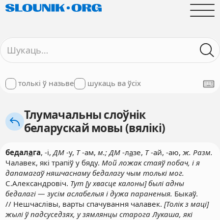
толькі ў назьве
шукаць ва ўсіх
Тлумачальны слоўнік
беларускай мовы (вялікі)
бедал
а
га
, -і,
ДМ
-у,
Т
-ам,
м.; ДМ
-л
а
зе,
Т
-ай, -аю,
ж. Разм.
Чалавек, які трапіў у бяду.
Мой ложак стаяў побач, і я
дапамагаў няшчаснаму бедалагу чым толькі мог.
С.Александровіч.
Тут [у хвасце калоны] былі адны
бедалагі — зусім аслабелыя і дужа параненыя.
Быкаў.
// Нешчаслівы, варты спачування чалавек.
[Толік з маці]
жылі ў падсуседзях, у зямлянцы старога Лукаша, які