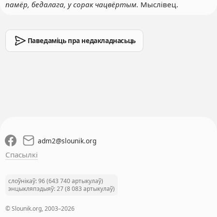
памёр, бедалага, у сорак чацвёртым.
Мыслівец.
Паведаміць пра недакладнасьць
adm2
@
slounik.org
Спасылкі
слоўнікаў: 96 (643 740 артыкулаў)
энцыкляпэдыяў: 27 (8 083 артыкулаў)
© Slounik.org, 2003–2026