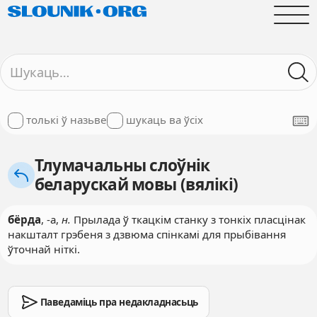
толькі ў назьве
шукаць ва ўсіх
Тлумачальны слоўнік
беларускай мовы (вялікі)
бёрда
, -а,
н.
Прылада ў ткацкім станку з тонкіх пласцінак
накшталт грэбеня з дзвюма спінкамі для прыбівання
ўточнай ніткі.
Паведаміць пра недакладнасьць