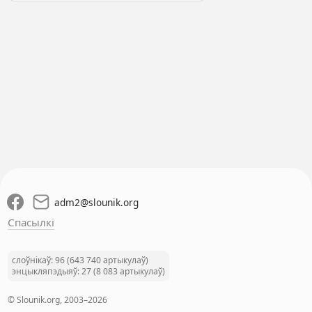
adm2
@
slounik.org
Спасылкі
слоўнікаў: 96 (643 740 артыкулаў)
энцыкляпэдыяў: 27 (8 083 артыкулаў)
© Slounik.org, 2003–2026