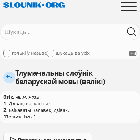
толькі ў назьве
шукаць ва ўсіх
Тлумачальны слоўнік
беларускай мовы (вялікі)
бзік, -а
,
м. Разм.
1.
Дзівацтва, капрыз.
2.
Бзікаваты чалавек; дзівак.
[Польск. bzik.]
Паведаміць пра недакладнасьць