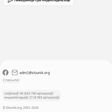
adm2
@
slounik.org
Спасылкі
слоўнікаў: 96 (643 740 артыкулаў)
энцыкляпэдыяў: 27 (8 083 артыкулаў)
© Slounik.org, 2003–2026