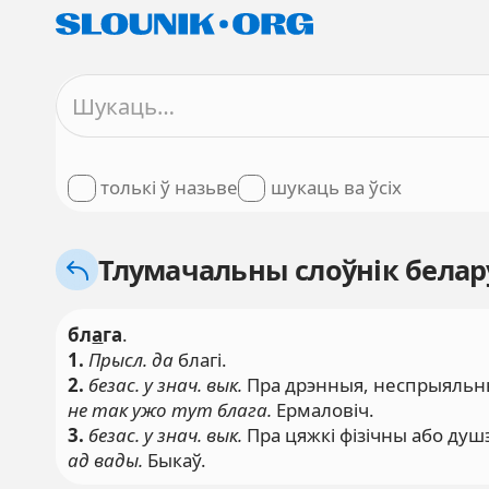
толькі ў назьве
шукаць ва ўсіх
Тлумачальны слоўнік белару
бл
а
га
.
1.
Прысл. да
благі.
2.
безас. у знач. вык.
Пра дрэнныя, неспрыяльны
не так ужо тут блага.
Ермаловіч.
3.
безас. у знач. вык.
Пра цяжкі фізічны або душ
ад вады.
Быкаў.