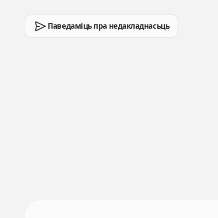
Паведаміць пра недакладнасьць