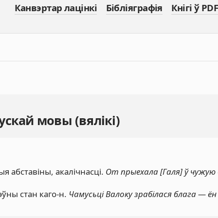
Канвэртар лацінкі
Бібліяграфія
Кнігі ў PDF
скай мовы (вялікі)
я абставіны, акалічнасці.
От прыехала [Галя] ў чужую в
эўны стан каго-н.
Чамусьці Валоку зрабілася блага — ён 