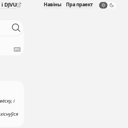
 і DJVU
Навіны
Пра праект
ёску, і
хіснуўся