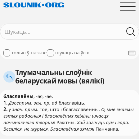
толькі ў назьве
шукаць ва ўсіх
Тлумачальны слоўнік
беларускай мовы (вялікі)
блаславёны
, -ая, -ае.
1.
Дзеепрым. зал. пр. ад
блаславіць.
2.
у знач. прым.
Тое, што і благаславенны.
О, мне знаёмы
гэтыя радасныя і блаславёныя хвіліны шчасця
пачынаючага творцы!
Ракітны.
Хай загінуць сум і гора.
Весяліся, не журыся, Блаславёная зямля!
Панчанка.