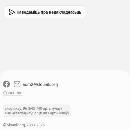
Паведаміць пра недакладнасьць
adm2
@
slounik.org
Спасылкі
слоўнікаў: 96 (643 740 артыкулаў)
энцыкляпэдыяў: 27 (8 083 артыкулаў)
© Slounik.org, 2003–2026