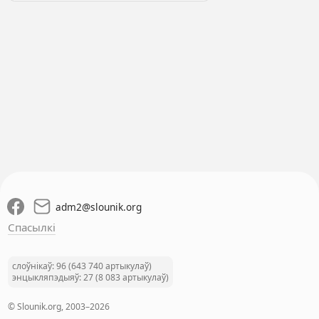
adm2
@
slounik.org
Спасылкі
слоўнікаў: 96 (643 740 артыкулаў)
энцыкляпэдыяў: 27 (8 083 артыкулаў)
© Slounik.org, 2003–2026