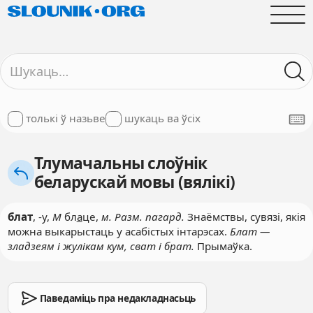
толькі ў назьве
шукаць ва ўсіх
Тлумачальны слоўнік
беларускай мовы (вялікі)
блат
, -у,
М
бл
а
це,
м. Разм. пагард.
Знаёмствы, сувязі, якія
можна выкарыстаць у асабістых інтарэсах.
Блат —
зладзеям і жулікам кум, сват і брат.
Прымаўка.
Паведаміць пра недакладнасьць