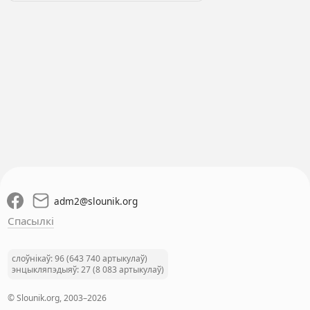
adm2
@
slounik.org
Спасылкі
слоўнікаў: 96 (643 740 артыкулаў)
энцыкляпэдыяў: 27 (8 083 артыкулаў)
© Slounik.org, 2003–2026