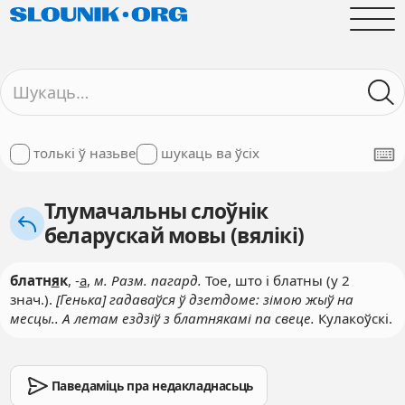
толькі ў назьве
шукаць ва ўсіх
Тлумачальны слоўнік
беларускай мовы (вялікі)
блатн
я
к
, -
а
,
м. Разм. пагард.
Тое, што і блатны (у 2
знач.).
[Генька] гадаваўся ў дзетдоме: зімою жыў на
месцы.. А летам ездзіў з блатнякамі па свеце.
Кулакоўскі.
Паведаміць пра недакладнасьць