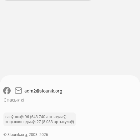
adm2
@
slounik.org
Спасылкі
слоўнікаў: 96 (643 740 артыкулаў)
энцыкляпэдыяў: 27 (8 083 артыкулаў)
© Slounik.org, 2003–2026