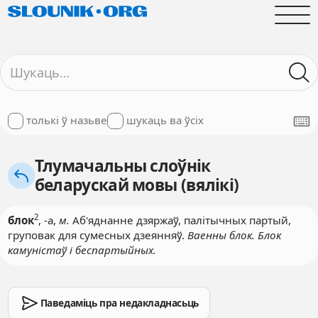
толькі ў назьве
шукаць ва ўсіх
Тлумачальны слоўнік
беларускай мовы (вялікі)
2
блок
, -а,
м.
Аб'яднанне дзяржаў, палітычных партый,
груповак для сумесных дзеянняў.
Ваенны блок. Блок
камуністаў і беспартыйных.
Паведаміць пра недакладнасьць