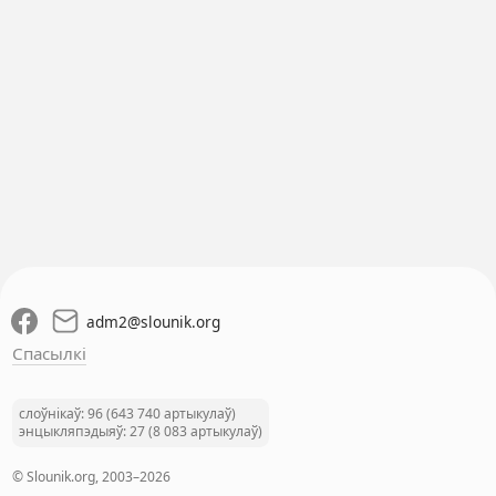
adm2
@
slounik.org
Спасылкі
слоўнікаў: 96 (643 740 артыкулаў)
энцыкляпэдыяў: 27 (8 083 артыкулаў)
© Slounik.org, 2003–2026