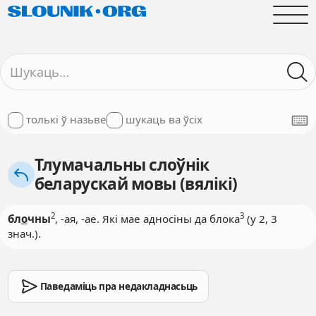
толькі ў назьве
шукаць ва ўсіх
Тлумачальны слоўнік
беларускай мовы (вялікі)
2
3
бл
о
чны
, -ая, -ае. Які мае адносіны да блока
(у 2, 3
знач.).
Паведаміць пра недакладнасьць