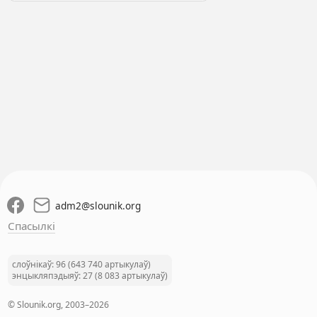
adm2
@
slounik.org
Спасылкі
слоўнікаў: 96 (643 740 артыкулаў)
энцыкляпэдыяў: 27 (8 083 артыкулаў)
© Slounik.org, 2003–2026