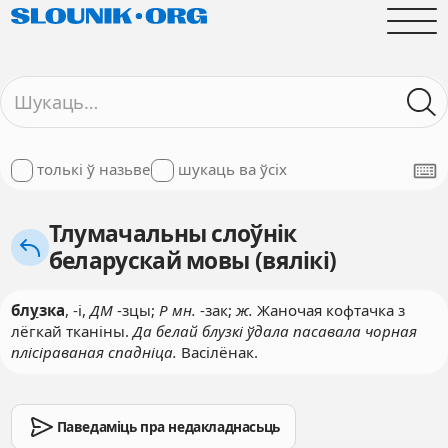
толькі ў назьве
шукаць ва ўсіх
Тлумачальны слоўнік
беларускай мовы (вялікі)
бл
у
зка
, -і,
ДМ
-зцы;
Р мн.
-зак;
ж.
Жаночая кофтачка з
лёгкай тканіны.
Да белай блузкі ўдала пасавала чорная
плісіраваная спадніца.
Васілёнак.
Паведаміць пра недакладнасьць