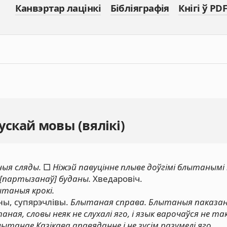
Канвэртар лацінкі
Бібліяграфія
Кнігі ў PDF
скай мовы (вялікі)
ыя сляды.
□
Ніжэй павуцінне плыве доўгімі блытанымі 
 [партызанаў] буданы.
Хведаровіч.
таныя крокі.
ны, супярэчлівы.
Блытаная справа. Блытаныя паказан
я, словы неяк не слухалі яго, і язык варочаўся не так
ытанае Казікава апавяданне і не зусім разумелі яго.