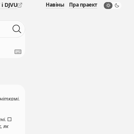
 і DJVU
Навіны
Пра праект
ніткамі.
ні.
□
, як