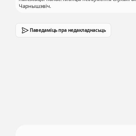
Чарнышэвіч.
Паведаміць пра недакладнасьць