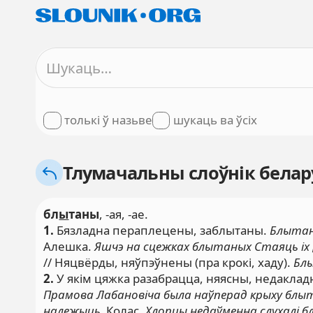
толькі ў назьве
шукаць ва ўсіх
Тлумачальны слоўнік белару
бл
ы
таны
, -ая, -ае.
1.
Бязладна пераплецены, заблытаны.
Блытан
Алешка.
Яшчэ на сцежках блытаных Стаяць іх
// Няцвёрды, няўпэўнены (пра крокі, хаду).
Блы
2.
У якім цяжка разабрацца, няясны, недаклад
Прамова Лабановіча была наўперад крыху блытана
належыць.
Колас.
Хлопцы недаўменна слухалі бл