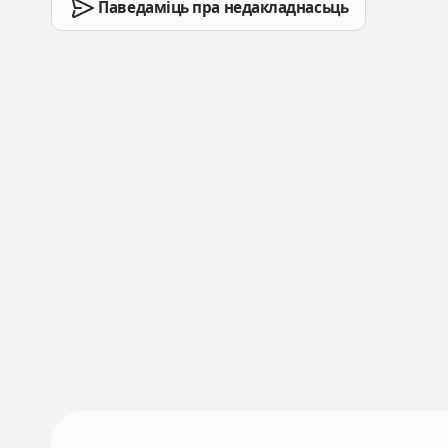
Паведаміць пра недакладнасьць