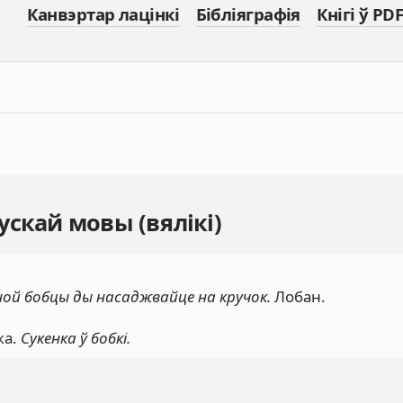
Канвэртар лацінкі
Бібліяграфія
Кнігі ў PDF
скай мовы (вялікі)
дной бобцы ды насаджвайце на кручок.
Лобан.
ка.
Сукенка ў бобкі.