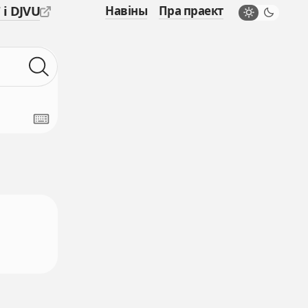
 і DJVU
Навіны
Пра праект