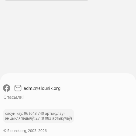
adm2
@
slounik.org
Спасылкі
слоўнікаў: 96 (643 740 артыкулаў)
энцыкляпэдыяў: 27 (8 083 артыкулаў)
© Slounik.org, 2003–2026