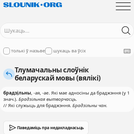
толькі ў назьве
шукаць ва ўсіх
Тлумачальны слоўнік
беларускай мовы (вялікі)
брадз
і
льны
, -ая, -ае. Які мае адносіны да браджэння (у 1
знач.).
Брадзільная вытворчасць.
// Які служыць для браджэння.
Брадзільны чан.
Паведаміць пра недакладнасьць