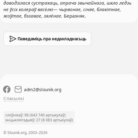
даводзілася сустракаць, апрача звычайнага, шкло ледзь
не ўсіх колераў вясёлкі— чырвонае, сіняе, блакітнае,
жоўтае, бэзавае, зялёнае.
Беразняк.
Паведаміць пра недакладнасьць
adm2
@
slounik.org
Спасылкі
слоўнікаў: 96 (643 740 артыкулаў)
энцыкляпэдыяў: 27 (8 083 артыкулаў)
© Slounik.org, 2003–2026