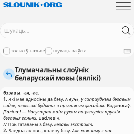
толькі ў назьве
шукаць ва ўсіх
Тлумачальны слоўнік
беларускай мовы (вялікі)
б
э
завы
, -ая, -ае.
1.
Які мае адносіны да бэзу.
А вунь, у сапраўдным бэзавым
садзе, невысокі будынак з прыгожым фасадам.
Ваданосаў.
[Галіна:] — Насустрач маім рукам пацягнуліся пругкія
бэзавыя галінкі.
Васілевіч.
// Прыгатаваны з бэзу.
Бэзавы экстракт.
2.
Бледна-ліловы, колеру бэзу.
Але кожнаму з нас