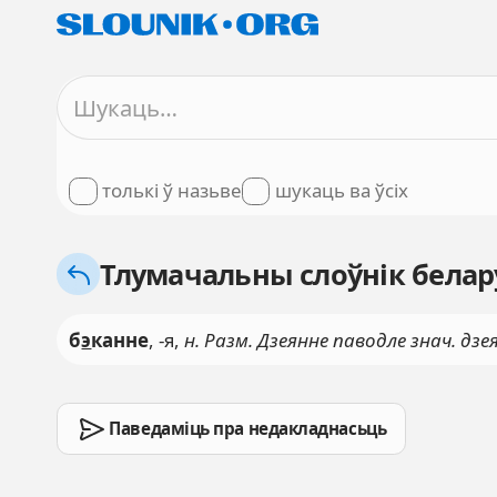
толькі ў назьве
шукаць ва ўсіх
Тлумачальны слоўнік белару
б
э
канне
, -я,
н. Разм. Дзеянне паводле знач. дзея
Паведаміць пра недакладнасьць