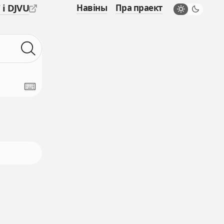
 і DJVU
Навіны
Пра праект