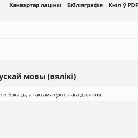
Канвэртар лацінкі
Бібліяграфія
Кнігі ў PDF
скай мовы (вялікі)
сл.
бэкаць, а таксама гукі гэтага дзеяння.