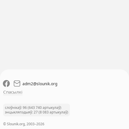
adm2
@
slounik.org
Спасылкі
слоўнікаў: 96 (643 740 артыкулаў)
энцыкляпэдыяў: 27 (8 083 артыкулаў)
© Slounik.org, 2003–2026