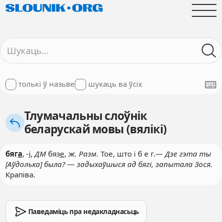
толькі ў назьве
шукаць ва ўсіх
Тлумачальны слоўнік
беларускай мовы (вялікі)
бяг
а
, -
і
,
ДМ
бяз
е
,
ж. Разм.
Тое, што і б е г.
— Дзе гэта ты
[Аўдолька] была? — задыхаўшыся ад бягі, запытала Зося.
Крапіва.
Паведаміць пра недакладнасьць