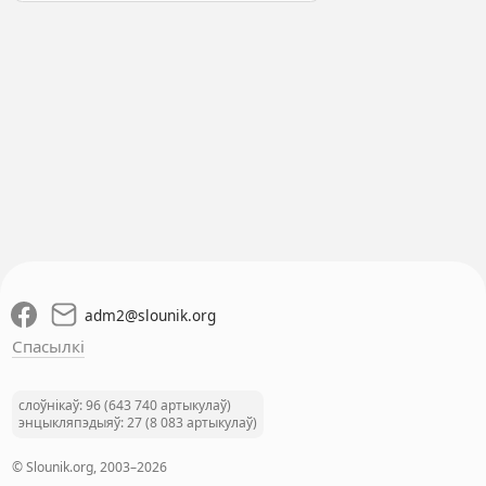
adm2
@
slounik.org
Спасылкі
слоўнікаў: 96 (643 740 артыкулаў)
энцыкляпэдыяў: 27 (8 083 артыкулаў)
© Slounik.org, 2003–2026